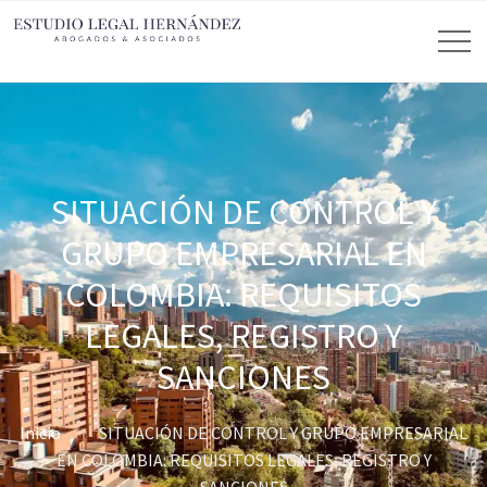
SITUACIÓN DE CONTROL Y
GRUPO EMPRESARIAL EN
COLOMBIA: REQUISITOS
LEGALES, REGISTRO Y
SANCIONES
Inicio
SITUACIÓN DE CONTROL Y GRUPO EMPRESARIAL
EN COLOMBIA: REQUISITOS LEGALES, REGISTRO Y