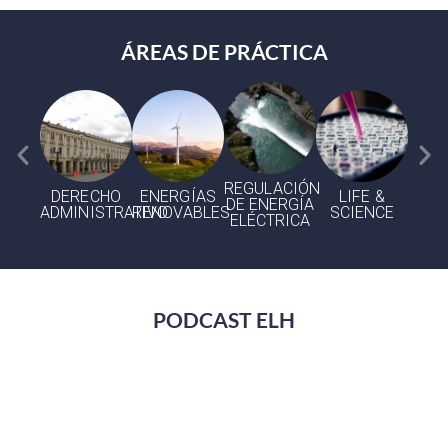
ÁREAS DE PRÁCTICA
REGULACIÓN
DERECHO
ENERGÍAS
LIFE &
DE ENERGÍA
ADMINISTRATIVO
RENOVABLES
SCIENCE
NA
ELÉCTRICA
PODCAST ELH