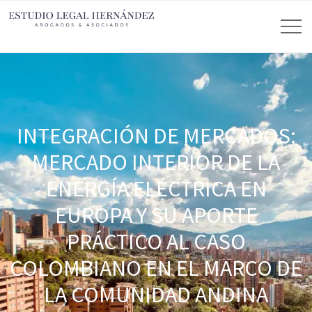
INTEGRACIÓN DE MERCADOS:
MERCADO INTERIOR DE LA
ENERGÍA ELÉCTRICA EN
EUROPA Y SU APORTE
PRÁCTICO AL CASO
COLOMBIANO EN EL MARCO DE
LA COMUNIDAD ANDINA