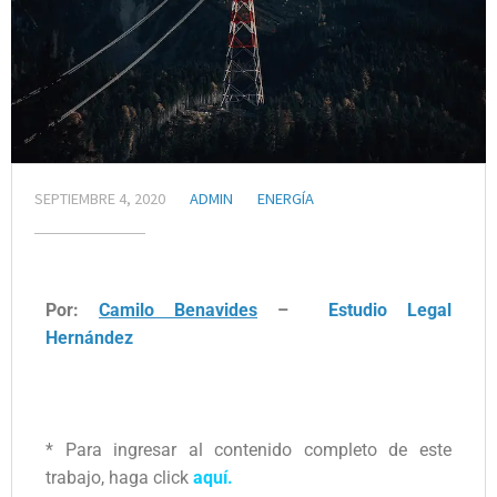
SEPTIEMBRE 4, 2020
ADMIN
ENERGÍA
Por:
Camilo Benavides
–
Estudio Legal
Hernández
* Para ingresar al contenido completo de este
trabajo, haga click
aquí
.